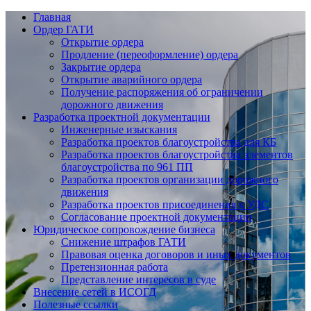
Главная
Ордер ГАТИ
Открытие ордера
Продление (переоформление) ордера
Закрытие ордера
Открытие аварийного ордера
Получение распоряжения об ограничении
дорожного движения
Разработка проектной документации
Инженерные изыскания
Разработка проектов благоустройства для КБ
Разработка проектов благоустройства элементов
благоустройства по 961 ПП
Разработка проектов организации дорожного
движения
Разработка проектов присоединения к УДС
Согласование проектной документации
Юридическое сопровождение бизнеса
Снижение штрафов ГАТИ
Правовая оценка договоров и иных документов
Претензионная работа
Представление интересов в суде
Внесение сетей в ИСОГД
Полезные ссылки