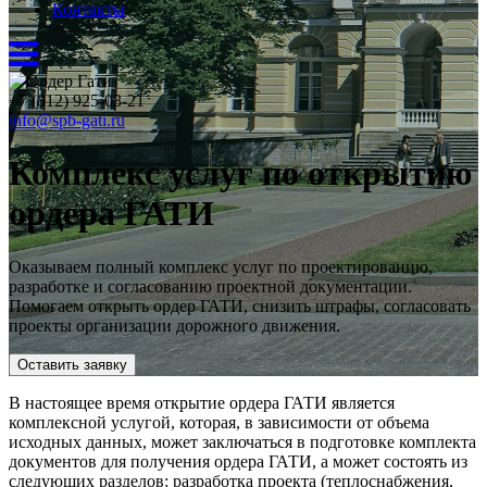
Контакты
+7 (812) 925-03-21
info@spb-gati.ru
Комплекс услуг по открытию
ордера ГАТИ
Оказываем полный комплекс услуг по проектированию,
разработке и согласованию проектной документации.
Помогаем открыть ордер ГАТИ, снизить штрафы, согласовать
проекты организации дорожного движения.
Оставить заявку
В настоящее время открытие ордера ГАТИ является
комплексной услугой, которая, в зависимости от объема
исходных данных, может заключаться в подготовке комплекта
документов для получения ордера ГАТИ, а может состоять из
следующих разделов: разработка проекта (теплоснабжения,