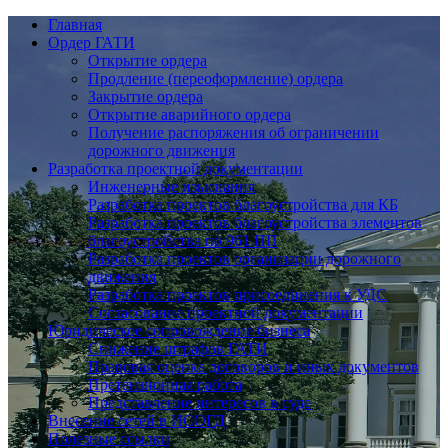
Главная
Ордер ГАТИ
Открытие ордера
Продление (переоформление) ордера
Закрытие ордера
Открытие аварийного ордера
Получение распоряжения об ограничении
дорожного движения
Разработка проектной документации
Инженерные изыскания
Разработка проектов благоустройства для КБ
Разработка проектов благоустройства элементов
благоустройства по 961 ПП
Разработка проектов организации дорожного
движения
Разработка проектов присоединения к УДС
Согласование проектной документации
Юридическое сопровождение бизнеса
Снижение штрафов ГАТИ
Правовая оценка договоров и иных документов
Претензионная работа
Представление интересов в суде
Внесение сетей в ИСОГД
Полезные ссылки